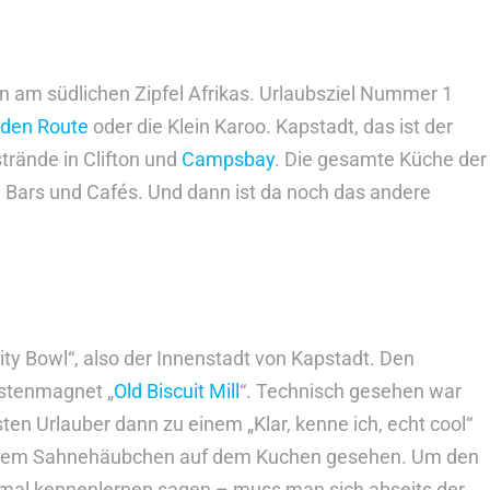
hin am südlichen Zipfel Afrikas. Urlaubsziel Nummer 1
den Route
oder die Klein Karoo. Kapstadt, das ist der
trände in Clifton und
Campsbay
. Die gesamte Küche der
ts, Bars und Cafés. Und dann ist da noch das andere
y Bowl“, also der Innenstadt von Kapstadt. Den
istenmagnet „
Old Biscuit Mill
“. Technisch gesehen war
en Urlauber dann zu einem „Klar, kenne ich, echt cool“
uf dem Sahnehäubchen auf dem Kuchen gesehen. Um den
cht mal kennenlernen sagen – muss man sich abseits der