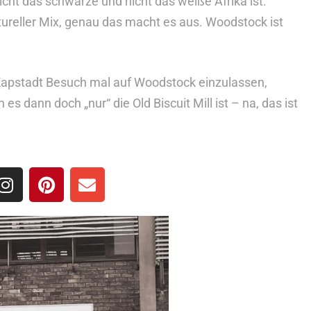
icht das schwarze und nicht das weiße Afrika ist.
tureller Mix, genau das macht es aus. Woodstock ist
Kapstadt Besuch mal auf Woodstock einzulassen,
s dann doch „nur“ die Old Biscuit Mill ist – na, das ist