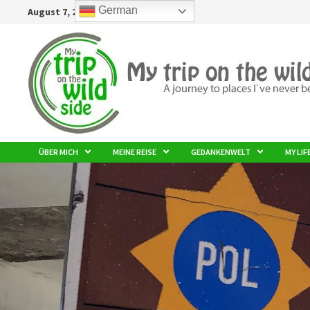
German
August 7, 2026
ÜBER MICH
MEINE REISE
GEDANKENWELT
MY LIF