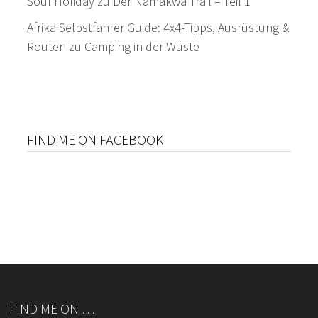
Soul Holiday
zu
Der Namakwa Trail – Teil 1
Afrika Selbstfahrer Guide: 4x4-Tipps, Ausrüstung &
Routen
zu
Camping in der Wüste
FIND ME ON FACEBOOK
FIND ME ON …