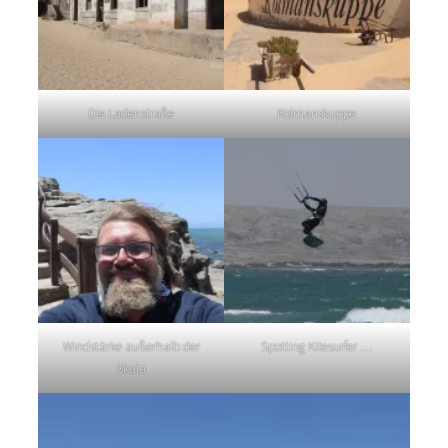
Die Ladenstraße
Kolmanskuppe
Windstärke außerhalb der
Spotting Kitesurfer …
Skala