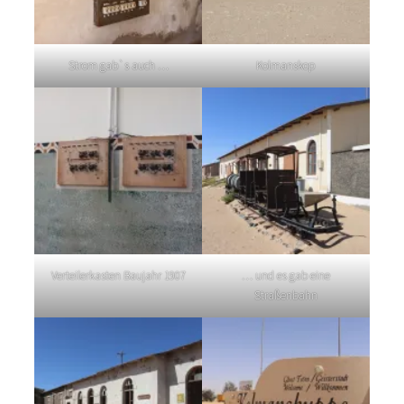
Strom gab`s auch …
Kolmanskop
Verteilerkasten Baujahr 1907
… und es gab eine
Straßenbahn