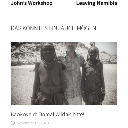
Beitrag:
Beitr
John’s Workshop
Leaving Namibia
DAS KÖNNTEST DU AUCH MÖGEN
Kaokoveld: Einmal Wildnis bitte!
November 15, 2020