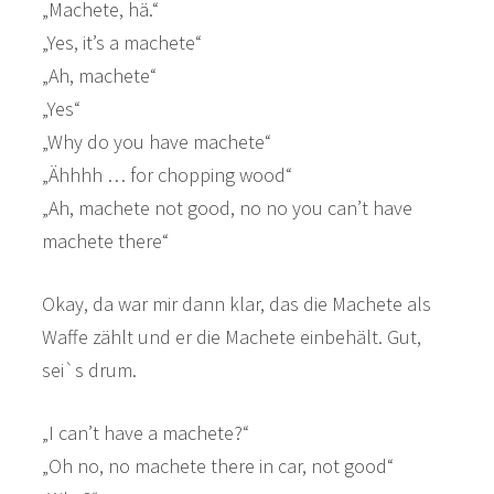
„Machete, hä.“
„Yes, it’s a machete“
„Ah, machete“
„Yes“
„Why do you have machete“
„Ähhhh … for chopping wood“
„Ah, machete not good, no no you can’t have
machete there“
Okay, da war mir dann klar, das die Machete als
Waffe zählt und er die Machete einbehält. Gut,
sei`s drum.
„I can’t have a machete?“
„Oh no, no machete there in car, not good“