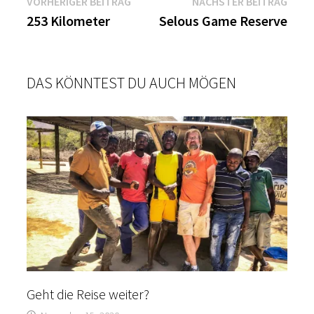
Beitragsnavigation
Vorheriger
Näch
VORHERIGER BEITRAG
NÄCHSTER BEITRAG
Beitrag:
Beitr
253 Kilometer
Selous Game Reserve
DAS KÖNNTEST DU AUCH MÖGEN
Geht die Reise weiter?