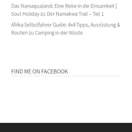
Das Namaqualand: Eine Reise in die Einsamkeit |
Soul Holiday
zu
Der Namakwa Trail – Teil 1
Afrika Selbstfahrer Guide: 4x4-Tipps, Ausrüstung &
Routen
zu
Camping in der Wüste
FIND ME ON FACEBOOK