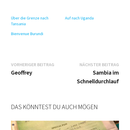
Über die Grenze nach
Auf nach Uganda
Tansania
Bienvenue Burundi
Beitragsnavigation
Vorheriger
Näch
VORHERIGER BEITRAG
NÄCHSTER BEITRAG
Beitrag:
Beitr
Geoffrey
Sambia im
Schnelldurchlauf
DAS KÖNNTEST DU AUCH MÖGEN