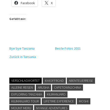
Facebook
X
Gefällt mir:
Bye bye Tanzania
Beste Fotos 2021
Zurück in Tansania
VERSCHLAGWORTET
4X4OFFROAD
ABENTEUERREISE
ALLEINE REISEN
ARUSHA
CAPETOWN2CHINA
EXPLORING TANZANIA
KILIMANJARO
KILIMANJARO TOUR
LIFETIME EXPERIENCE
MOSHI
MOUNT MERU
NYANGE ADVENTURES