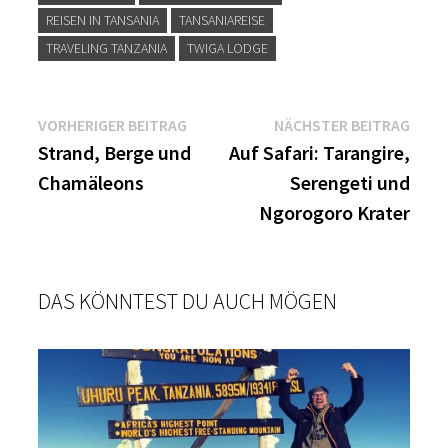
REISEN IN TANSANIA
TANSANIAREISE
TRAVELING TANZANIA
TWIGA LODGE
Beitragsnavigation
Vorheriger
Näch
VORHERIGER BEITRAG
NÄCHSTER BEITRAG
Beitrag:
Beitr
Strand, Berge und
Auf Safari: Tarangire,
Chamäleons
Serengeti und
Ngorogoro Krater
DAS KÖNNTEST DU AUCH MÖGEN