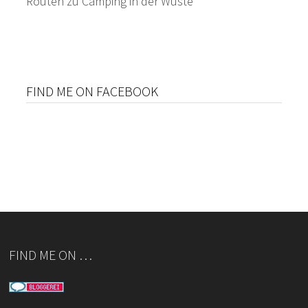
Routen
zu
Camping in der Wüste
FIND ME ON FACEBOOK
FIND ME ON …