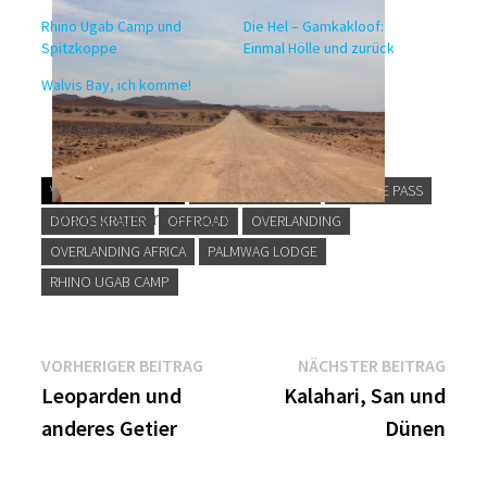
Rhino Ugab Camp und
Die Hel – Gamkakloof:
Spitzkoppe
Einmal Hölle und zurück
Walvis Bay, ich komme!
VERSCHLAGWORTET
DESOLATION PASS
DIVORCE PASS
Am Brandberg entlang
DOROS KRATER
OFFROAD
OVERLANDING
OVERLANDING AFRICA
PALMWAG LODGE
RHINO UGAB CAMP
VORHERIGER BEITRAG
NÄCHSTER BEITRAG
Leoparden und
Kalahari, San und
anderes Getier
Dünen