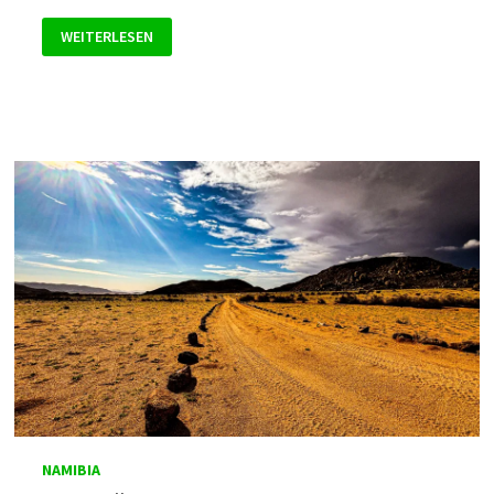
DAMARALAND?
WEITERLESEN
RECHTS
AB
…
NAMIBIA