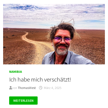
NAMIBIA
Ich habe mich verschätzt!
von
ThomasWest
März 4, 2025
ICH
WEITERLESEN
HABE
MICH