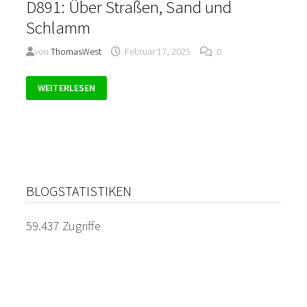
D891: Über Straßen, Sand und
Schlamm
von
ThomasWest
Februar 17, 2025
0
D891:
WEITERLESEN
ÜBER
STRASSEN, S
AND U
ND S
CHLAMM
BLOGSTATISTIKEN
59.437 Zugriffe