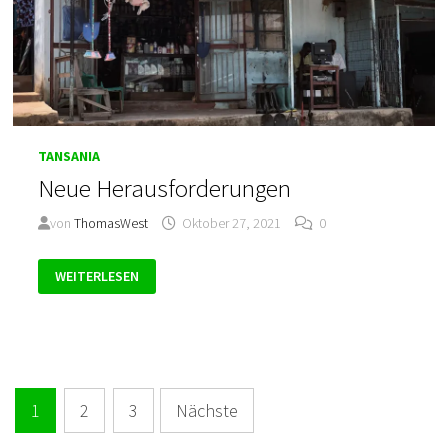
TANSANIA
Neue Herausforderungen
von
ThomasWest
Oktober 27, 2021
0
NEUE
WEITERLESEN
HERAUSFORDERUNGEN
Seitennummerierung
1
2
3
Nächste
der