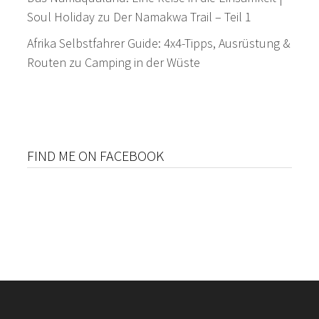
Soul Holiday
zu
Der Namakwa Trail – Teil 1
Afrika Selbstfahrer Guide: 4x4-Tipps, Ausrüstung &
Routen
zu
Camping in der Wüste
FIND ME ON FACEBOOK