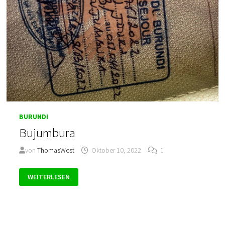
BURUNDI
Bujumbura
von
ThomasWest
Oktober 10, 2022
1
BUJUMBURA
WEITERLESEN