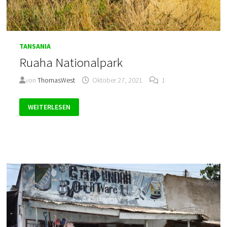
TANSANIA
Ruaha Nationalpark
von
ThomasWest
Oktober 27, 2021
1
RUAHA
WEITERLESEN
NATIONALPARK