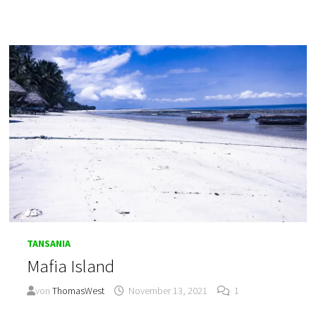
NGOROGORO
KRATER
TANSANIA
Mafia Island
von
ThomasWest
November 13, 2021
1