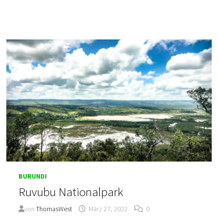
BURUNDIS
BURUNDI
Ruvubu Nationalpark
von
ThomasWest
März 27, 2022
0