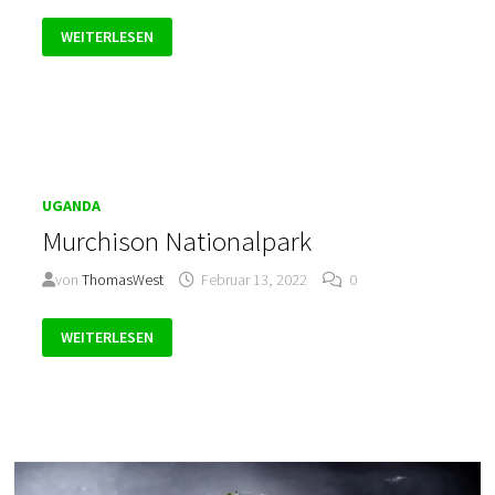
RUVUBU
WEITERLESEN
NATIONALPARK
UGANDA
Murchison Nationalpark
von
ThomasWest
Februar 13, 2022
0
MURCHISON
WEITERLESEN
NATIONALPARK