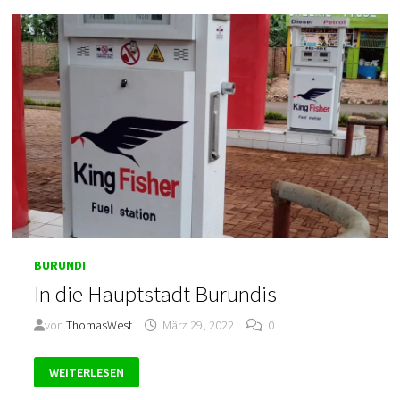
BURUNDI
In die Hauptstadt Burundis
von
ThomasWest
März 29, 2022
0
IN
WEITERLESEN
DIE
HAUPTSTADT