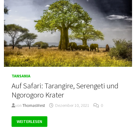
TANSANIA
Auf Safari: Tarangire, Serengeti und
Ngorogoro Krater
von
ThomasWest
Dezember 10, 2021
0
AUF
WEITERLESEN
SAFARI:
TARANGIRE,
SERENGETI
UND