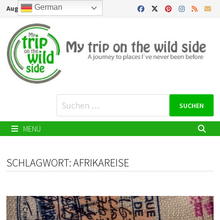
Zurück
German
August 6, 2026
zum
Inhalt
Suchen
nach:
MENÜ
SCHLAGWORT:
AFRIKAREISE