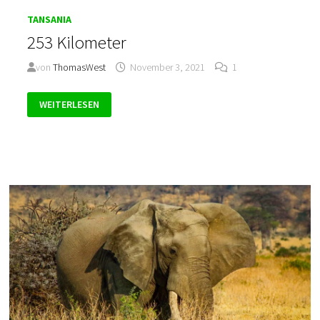
TANSANIA
253 Kilometer
von
ThomasWest
November 3, 2021
1
253
WEITERLESEN
KILOMETER