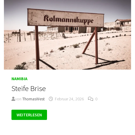
NAMIBIA
Steife Brise
von
ThomasWest
Februar 24, 2026
0
STEIFE
WEITERLESEN
BRISE