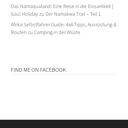
Das Namaqualand: Eine Reise in die Einsamkeit |
Soul Holiday
zu
Der Namakwa Trail – Teil 1
Afrika Selbstfahrer Guide: 4x4-Tipps, Ausrüstung &
Routen
zu
Camping in der Wüste
FIND ME ON FACEBOOK