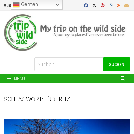
Zurück
German
August 8, 2026
zum
Inhalt
Suchen
nach:
MENÜ
SCHLAGWORT:
LÜDERITZ