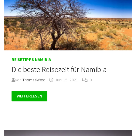
REISETIPPS NAMIBIA
Die beste Reisezeit für Namibia
von
ThomasWest
Juni 15, 2021
0
DIE
WEITERLESEN
BESTE
REISEZEIT
FÜR
NAMIBIA