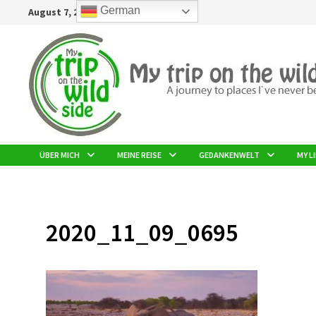
Zurück
German
August 7, 2026
zum
Inhalt
ÜBER MICH
MEINE REISE
GEDANKENWELT
MY LI
2020_11_09_0695