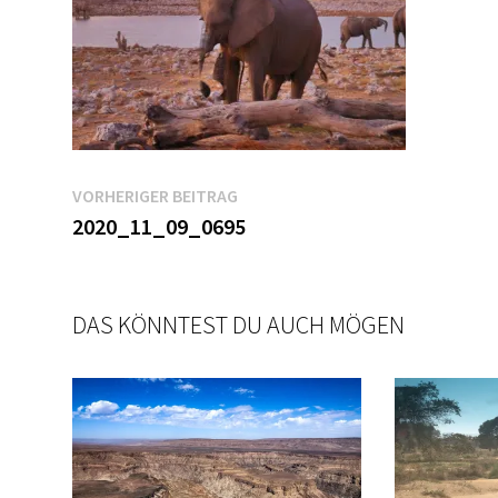
Beitragsnavigation
Vorheriger
VORHERIGER BEITRAG
Beitrag:
2020_11_09_0695
DAS KÖNNTEST DU AUCH MÖGEN