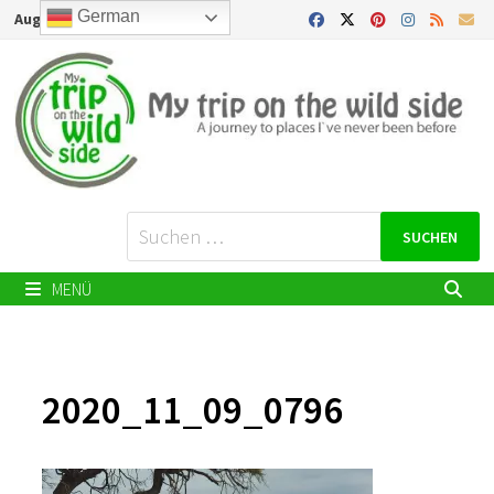
Zurück
German
August 7, 2026
zum
Inhalt
Suchen
nach:
MENÜ
2020_11_09_0796