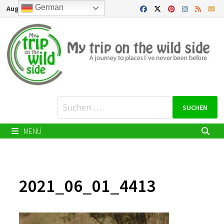
Zurück
German
August 7, 2026
zum
Inhalt
Suchen
nach:
MENÜ
2021_06_01_4413