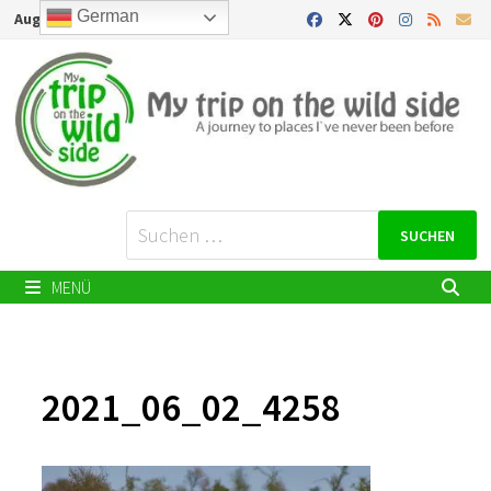
Zurück
German
August 9, 2026
zum
Inhalt
Suchen
nach:
MENÜ
2021_06_02_4258