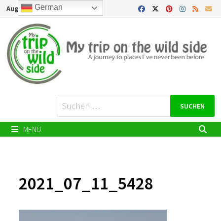
Zurück
German
August 8, 2026
zum
Inhalt
Suchen
nach:
MENÜ
2021_07_11_5428