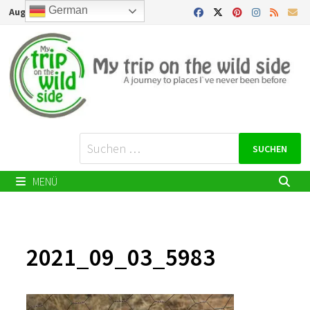
Zurück
German
August 9, 2026
zum
Inhalt
Suchen
nach:
MENÜ
2021_09_03_5983