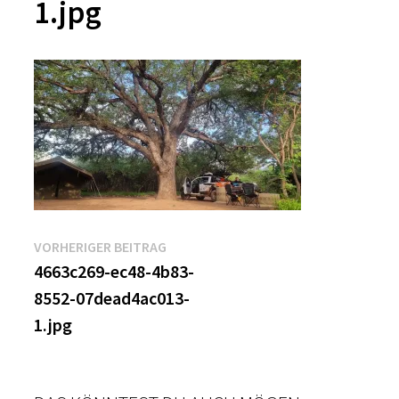
1.jpg
Beitragsnavigation
Vorheriger
VORHERIGER BEITRAG
Beitrag:
4663c269-ec48-4b83-
8552-07dead4ac013-
1.jpg