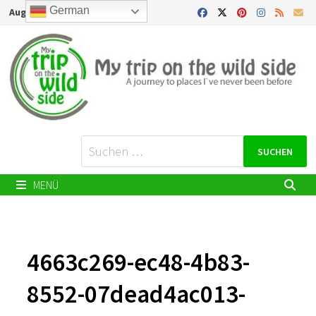
Zurück
German
August 8, 2026
zum
Inhalt
Suchen
nach:
MENÜ
4663c269-ec48-4b83-
8552-07dead4ac013-