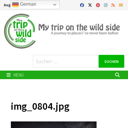
Zurück
German
August 9, 2026
zum
Inhalt
Suchen
nach:
MENÜ
img_0804.jpg