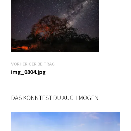
Beitragsnavigation
Vorheriger
VORHERIGER BEITRAG
Beitrag:
img_0804.jpg
DAS KÖNNTEST DU AUCH MÖGEN