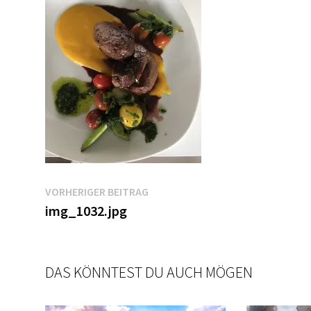
Beitragsnavigation
Vorheriger
VORHERIGER BEITRAG
Beitrag:
img_1032.jpg
DAS KÖNNTEST DU AUCH MÖGEN