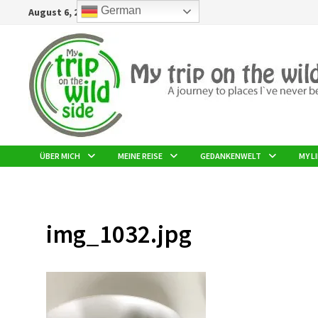
Zurück
German
August 6, 2026
zum
Inhalt
ÜBER MICH
MEINE REISE
GEDANKENWELT
MY LI
img_1032.jpg