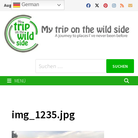
Zurück
German
August 8, 2026
zum
Inhalt
Suchen
nach:
MENÜ
img_1235.jpg