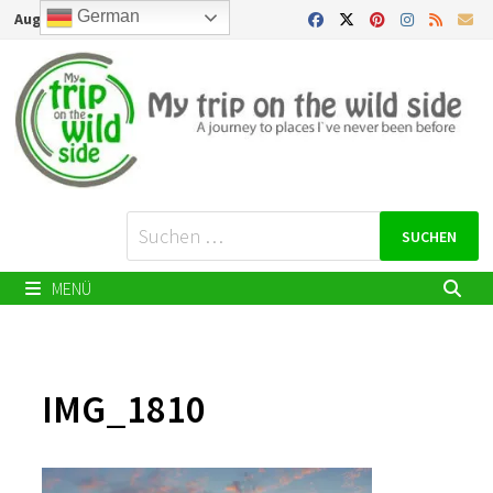
Zurück
German
August 10, 2026
zum
Inhalt
Suchen
nach:
MENÜ
IMG_1810