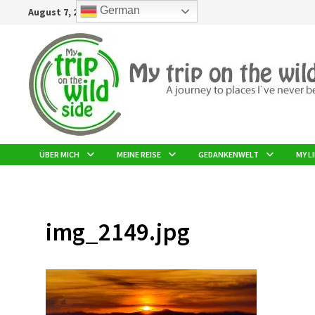
Zurück
German
August 7, 2026
zum
Inhalt
ÜBER MICH
MEINE REISE
GEDANKENWELT
MY LI
img_2149.jpg