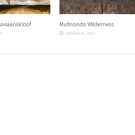
 Baviaanskloof
Mutinondo Wilderness
21
Oktober 25, 2022