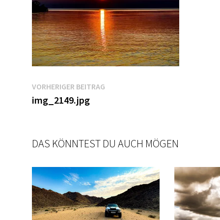
Beitragsnavigation
Vorheriger
VORHERIGER BEITRAG
Beitrag:
img_2149.jpg
DAS KÖNNTEST DU AUCH MÖGEN