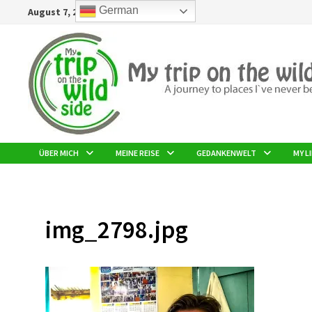
Zurück
German
August 7, 2026
zum
Inhalt
ÜBER MICH
MEINE REISE
GEDANKENWELT
MY LI
img_2798.jpg