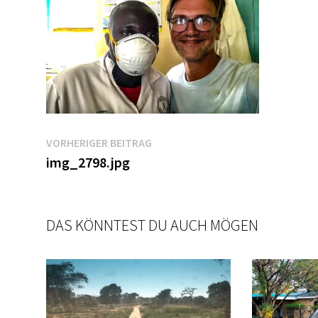
Beitragsnavigation
Vorheriger
VORHERIGER BEITRAG
Beitrag:
img_2798.jpg
DAS KÖNNTEST DU AUCH MÖGEN