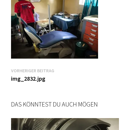
Beitragsnavigation
Vorheriger
VORHERIGER BEITRAG
Beitrag:
img_2832.jpg
DAS KÖNNTEST DU AUCH MÖGEN