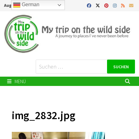
Zurück
German
August 6, 2026
zum
Inhalt
Suchen
nach:
MENÜ
img_2832.jpg