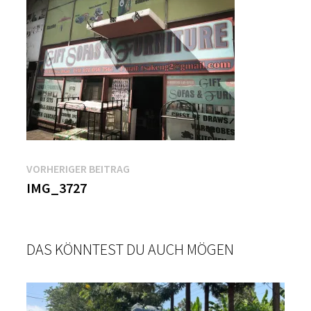
Beitragsnavigation
Vorheriger
VORHERIGER BEITRAG
Beitrag:
IMG_3727
DAS KÖNNTEST DU AUCH MÖGEN