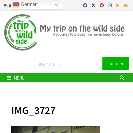
Zurück
German
August 9, 2026
zum
Inhalt
Suchen
nach:
MENÜ
IMG_3727