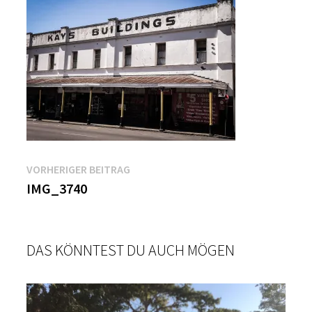
Beitragsnavigation
Vorheriger
VORHERIGER BEITRAG
Beitrag:
IMG_3740
DAS KÖNNTEST DU AUCH MÖGEN