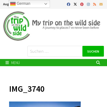
Zurück
German
August 9, 2026
zum
Inhalt
Suchen
nach:
MENÜ
IMG_3740