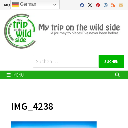
Zurück
German
August 7, 2026
zum
Inhalt
Suchen
nach:
MENÜ
IMG_4238