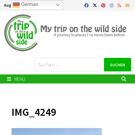
Zurück
German
August 7, 2026
zum
Inhalt
Suchen
nach:
MENÜ
IMG_4249