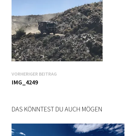
Beitragsnavigation
Vorheriger
VORHERIGER BEITRAG
Beitrag:
IMG_4249
DAS KÖNNTEST DU AUCH MÖGEN