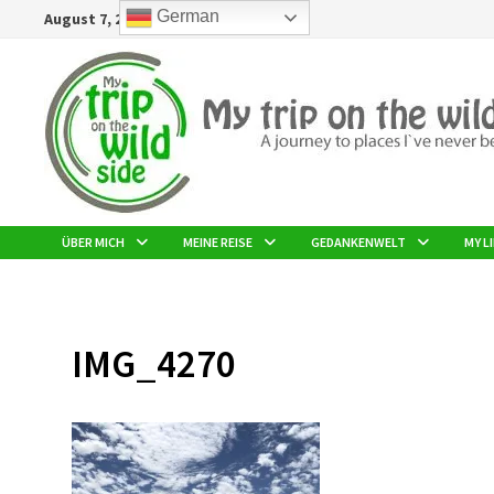
Zurück
German
August 7, 2026
zum
Inhalt
ÜBER MICH
MEINE REISE
GEDANKENWELT
MY LI
IMG_4270