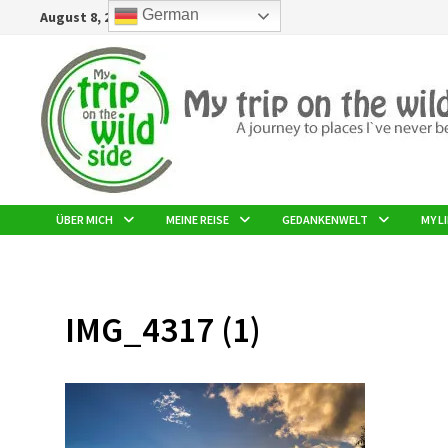
Zurück
German
August 8, 2026
zum
Inhalt
ÜBER MICH
MEINE REISE
GEDANKENWELT
MY LI
IMG_4317 (1)