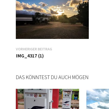
Beitragsnavigation
Vorheriger
VORHERIGER BEITRAG
Beitrag:
IMG_4317 (1)
DAS KÖNNTEST DU AUCH MÖGEN