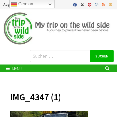
Zurück
German
August 7, 2026
zum
Inhalt
Suchen
nach:
MENÜ
IMG_4347 (1)