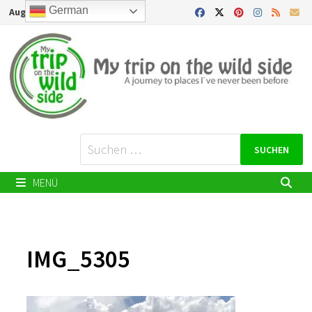
Zurück
German
August 6, 2026
zum
Inhalt
Suchen
nach:
MENÜ
IMG_5305