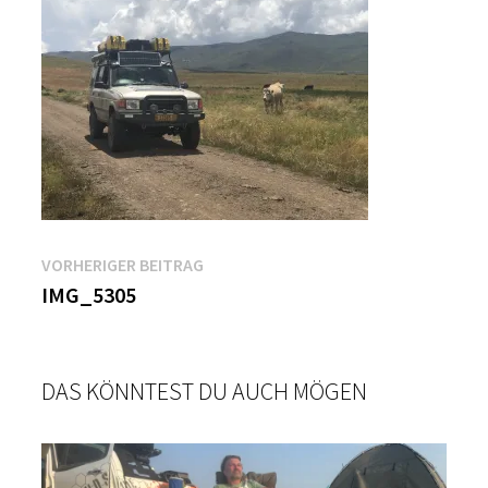
Beitragsnavigation
Vorheriger
VORHERIGER BEITRAG
Beitrag:
IMG_5305
DAS KÖNNTEST DU AUCH MÖGEN