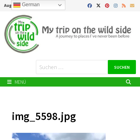
Zurück
German
August 7, 2026
zum
Inhalt
Suchen
nach:
MENÜ
img_5598.jpg