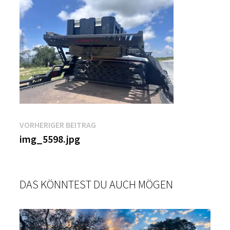
Beitragsnavigation
Vorheriger
VORHERIGER BEITRAG
Beitrag:
img_5598.jpg
DAS KÖNNTEST DU AUCH MÖGEN