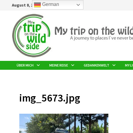
Zurück
German
August 8, 2026
zum
Inhalt
ÜBER MICH
MEINE REISE
GEDANKENWELT
MY LI
img_5673.jpg