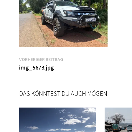
Beitragsnavigation
Vorheriger
VORHERIGER BEITRAG
Beitrag:
img_5673.jpg
DAS KÖNNTEST DU AUCH MÖGEN