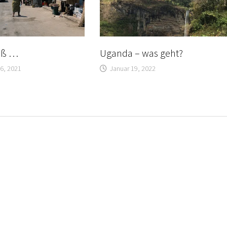
roß …
Uganda – was geht?
6, 2021
Januar 19, 2022