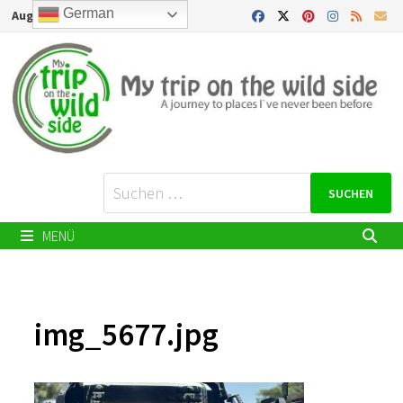
Zurück
German
August 6, 2026
zum
Inhalt
Suchen
nach:
MENÜ
img_5677.jpg