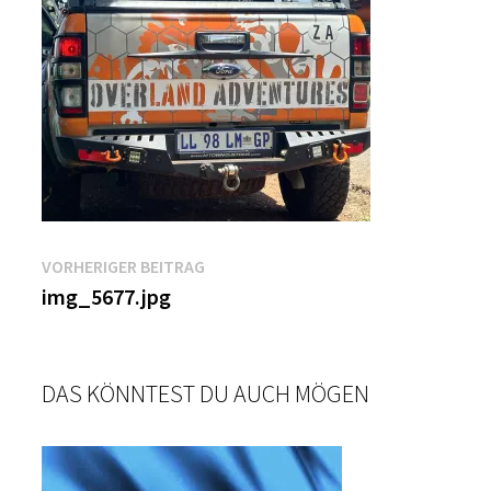
Beitragsnavigation
Vorheriger
VORHERIGER BEITRAG
Beitrag:
img_5677.jpg
DAS KÖNNTEST DU AUCH MÖGEN