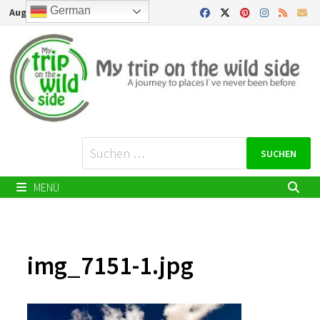
Zurück
German
August 8, 2026
zum
Inhalt
Suchen
nach:
MENÜ
img_7151-1.jpg