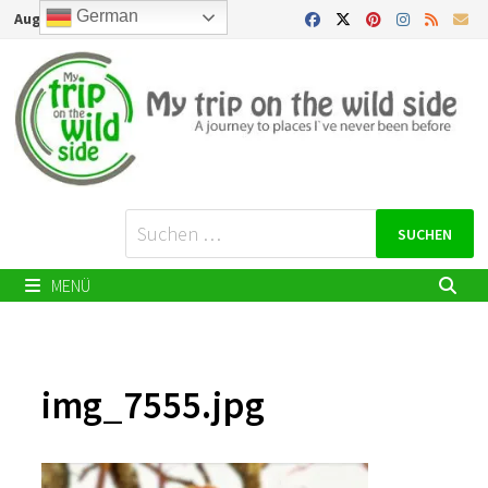
Zurück
German
August 8, 2026
zum
Inhalt
Suchen
nach:
MENÜ
img_7555.jpg