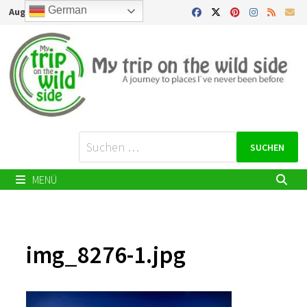
Zurück
German
August 8, 2026
zum
Inhalt
Suchen
nach:
MENÜ
img_8276-1.jpg