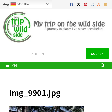
Zurück
German
August 6, 2026
zum
Inhalt
Suchen
nach:
MENÜ
img_9901.jpg