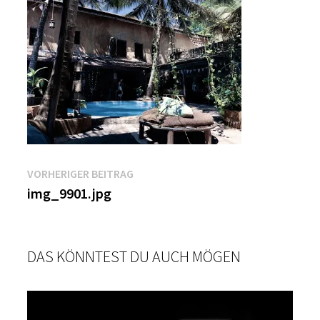
Beitragsnavigation
Vorheriger
VORHERIGER BEITRAG
Beitrag:
img_9901.jpg
DAS KÖNNTEST DU AUCH MÖGEN