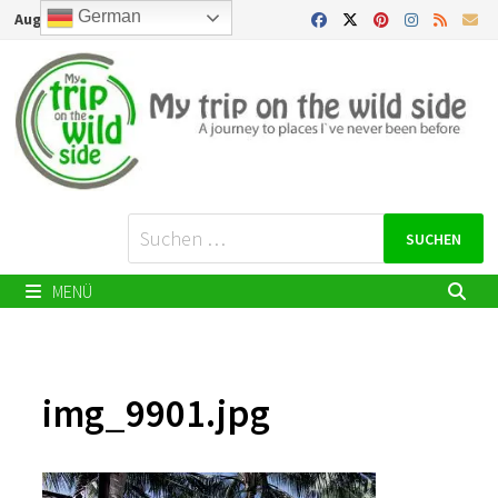
Zurück
German
August 5, 2026
zum
Inhalt
Suchen
nach:
MENÜ
img_9901.jpg