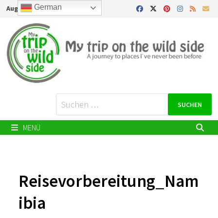
Zurück
German
August 7, 2026
zum
Inhalt
Suchen
nach:
MENÜ
Reisevorbereitung_Nam
ibia