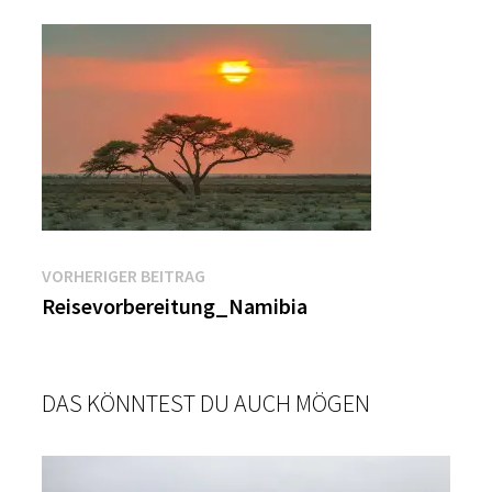
Beitragsnavigation
Vorheriger
VORHERIGER BEITRAG
Beitrag:
Reisevorbereitung_Namibia
DAS KÖNNTEST DU AUCH MÖGEN