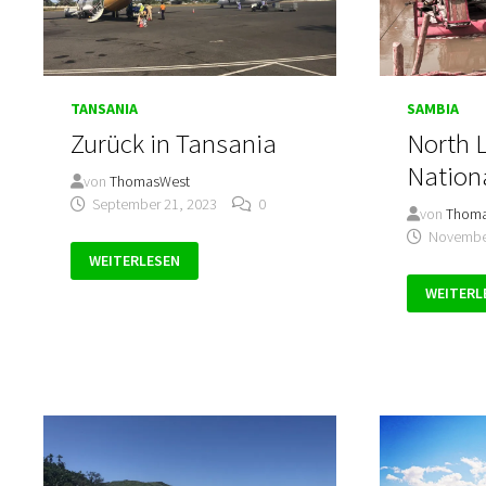
TANSANIA
SAMBIA
Zurück in Tansania
North 
Nation
von
ThomasWest
September 21, 2023
0
von
Thom
November
ZURÜCK
WEITERLESEN
IN
TANSANIA
NORTH
WEITERL
LUANGW
NATIONA