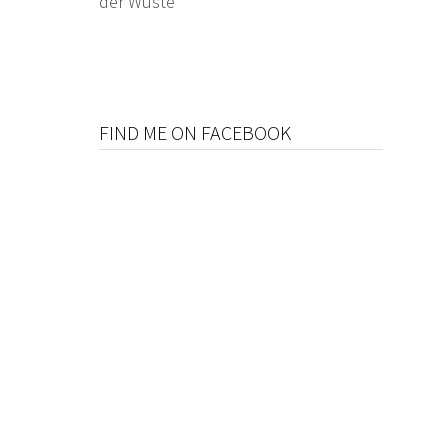
der Wüste
FIND ME ON FACEBOOK