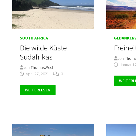
SOUTH AFRICA
GEDANKEN
Die wilde Küste
Freihei
Südafrikas
von
Thom
Januar 1
von
ThomasWest
April 27, 2021
0
FREIHEIT
WEITERL
DIE
WEITERLESEN
WILDE
KÜSTE
SÜDAFRIKAS