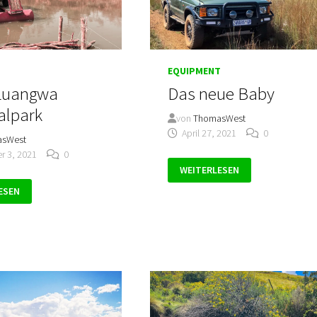
EQUIPMENT
Luangwa
Das neue Baby
alpark
von
ThomasWest
April 27, 2021
0
asWest
 3, 2021
0
DAS
WEITERLESEN
NEUE
BABY
ESEN
A
LPARK