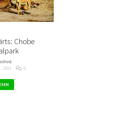
rts: Chobe
alpark
asWest
1, 2021
0
RTS:
ESEN
LPARK