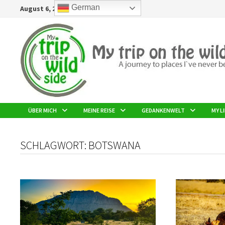
Zurück
German
August 6, 2026
zum
Inhalt
ÜBER MICH
MEINE REISE
GEDANKENWELT
MY LI
SCHLAGWORT:
BOTSWANA