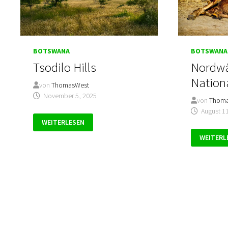
BOTSWANA
BOTSWANA
Tsodilo Hills
Nordwä
Nation
von
ThomasWest
November 5, 2025
von
Thom
August 1
TSODILO
WEITERLESEN
HILLS
NORDWÄ
WEITERL
CHOBE
NATIONA