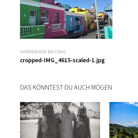
Beitragsnavigation
Vorheriger
VORHERIGER BEITRAG
Beitrag:
cropped-IMG_4615-scaled-1.jpg
DAS KÖNNTEST DU AUCH MÖGEN