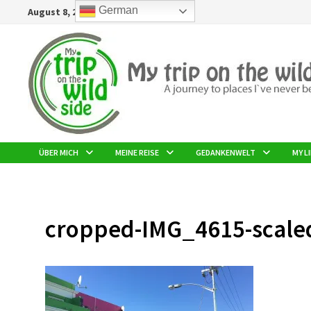
Zurück
German
August 8, 2026
zum
Inhalt
ÜBER MICH
MEINE REISE
GEDANKENWELT
MY LI
cropped-IMG_4615-scaled