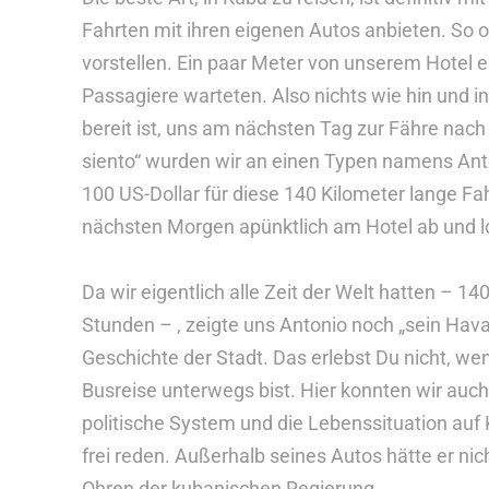
Fahrten mit ihren eigenen Autos anbieten. So o
vorstellen. Ein paar Meter von unserem Hotel en
Passagiere warteten. Also nichts wie hin und
bereit ist, uns am nächsten Tag zur Fähre nach
siento“ wurden wir an einen Typen namens Ant
100 US-Dollar für diese 140 Kilometer lange Fa
nächsten Morgen apünktlich am Hotel ab und lo
Da wir eigentlich alle Zeit der Welt hatten – 1
Stunden – , zeigte uns Antonio noch „sein Hav
Geschichte der Stadt. Das erlebst Du nicht, w
Busreise unterwegs bist. Hier konnten wir auc
politische System und die Lebenssituation auf
frei reden. Außerhalb seines Autos hätte er ni
Ohren der kubanischen Regierung.