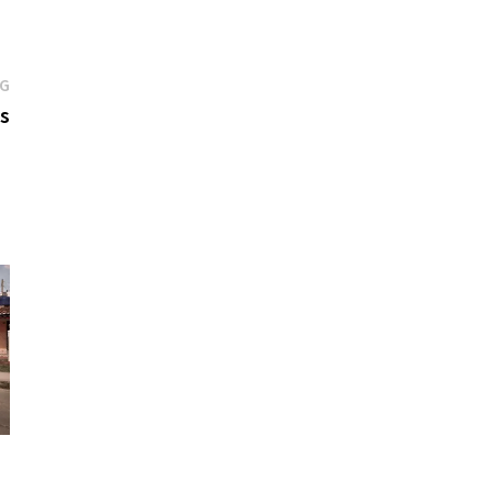
AG
es