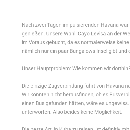
Nach zwei Tagen im pulsierenden Havana war e
genießen. Unsere Wahl: Cayo Levisa an der We
im Voraus gebucht, da es normalerweise keine M
nämlich nur ein paar Bungalows Insel gibt und
Unser Hauptproblem: Wie kommen wir dorthin
Die einzige Zugverbindung führt von Havana n
Wir konnten nicht herausfinden, ob es Busverbi
einen Bus gefunden hätten, wäre es ungewiss, o
unterworfen. Also beides keine Möglichkeit.
Die beste Art, in Kuba zu reisen, ist definitiv m