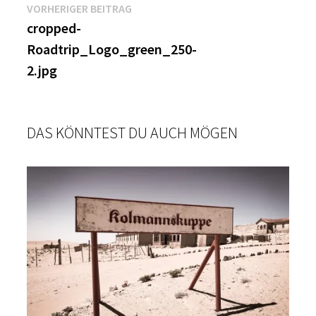
Beitragsnavigation
Vorheriger
VORHERIGER BEITRAG
Beitrag:
cropped-
Roadtrip_Logo_green_250-
2.jpg
DAS KÖNNTEST DU AUCH MÖGEN