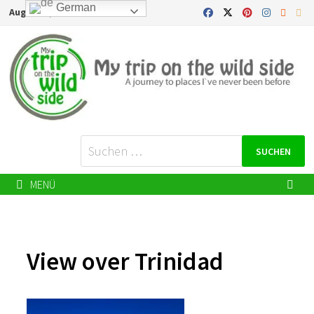
Zurück
German
August 8, 2026
zum
Inhalt
Suchen
nach:
MENÜ
View over Trinidad