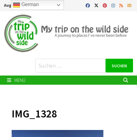
Zurück
German
August 10, 2026
zum
Inhalt
Suchen
nach:
MENÜ
IMG_1328