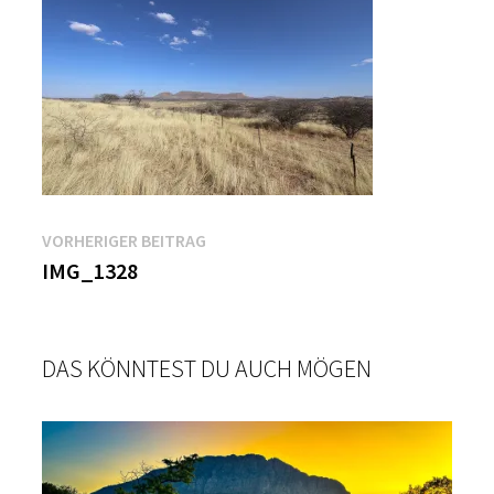
Beitragsnavigation
Vorheriger
VORHERIGER BEITRAG
Beitrag:
IMG_1328
DAS KÖNNTEST DU AUCH MÖGEN