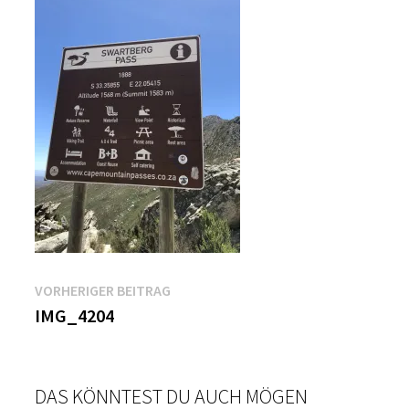
Beitragsnavigation
Vorheriger
VORHERIGER BEITRAG
Beitrag:
IMG_4204
DAS KÖNNTEST DU AUCH MÖGEN