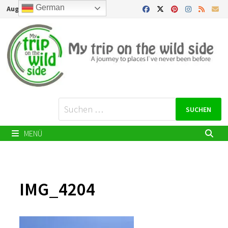
Zurück
German
August 7, 2026
zum
Inhalt
Suchen
nach:
MENÜ
IMG_4204