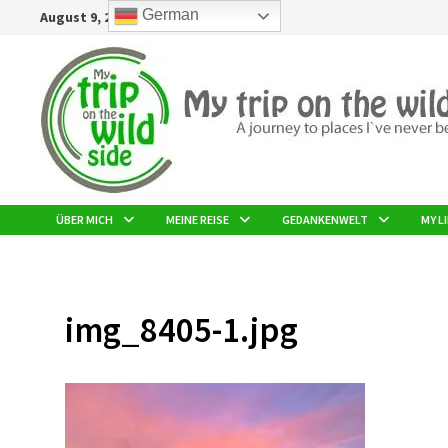
Zurück
German
August 9, 2026
zum
Inhalt
ÜBER MICH
MEINE REISE
GEDANKENWELT
MY LI
img_8405-1.jpg