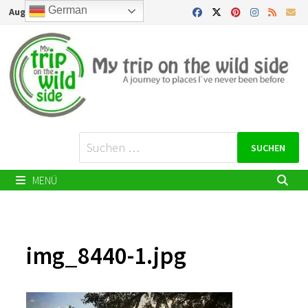
Zurück
German
August 8, 2026
zum
Inhalt
Suchen
nach:
MENÜ
img_8440-1.jpg